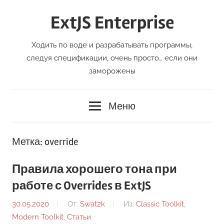
Перейти
ExtJS Enterprise
к
содержимому
Ходить по воде и разрабатывать программы,
следуя спецификации, очень просто… если они
заморожены
Меню
Метка:
override
Правила хорошего тона при
работе с Overrides в ExtJS
30.05.2020
От:
Swat2k
Из:
Classic Toolkit
,
Modern Toolkit
,
Статьи