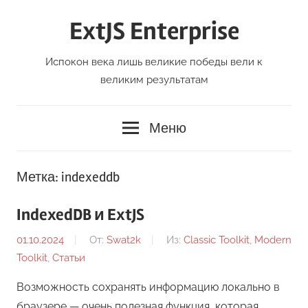
Перейти
ExtJS Enterprise
к
содержимому
Испокон века лишь великие победы вели к
великим результатам
Меню
Метка:
indexeddb
IndexedDB и ExtJS
01.10.2024
От:
Swat2k
Из:
Classic Toolkit
,
Modern
Toolkit
,
Статьи
Возможность сохранять информацию локально в
браузере — очень полезная функция, которая