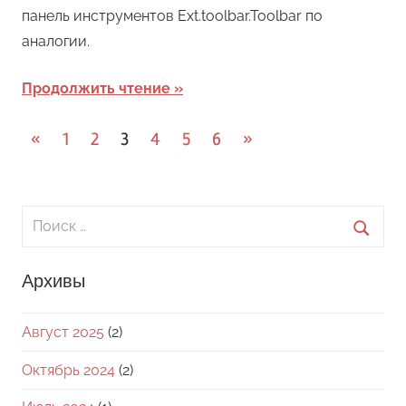
панель инструментов Ext.toolbar.Toolbar по
аналогии.
Продолжить чтение
Пагинация
Предыдущие
Следующие
«
1
2
3
4
5
6
»
записи
записи
записей
Поиск
для:
Поиск
Архивы
Август 2025
(2)
Октябрь 2024
(2)