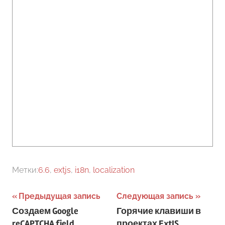
Метки:
6.6
,
extjs
,
i18n
,
localization
Навигация
Предыдущая запись
Следующая запись
Создаем Google
Горячие клавиши в
по
reCAPTCHA field
проектах ExtJS