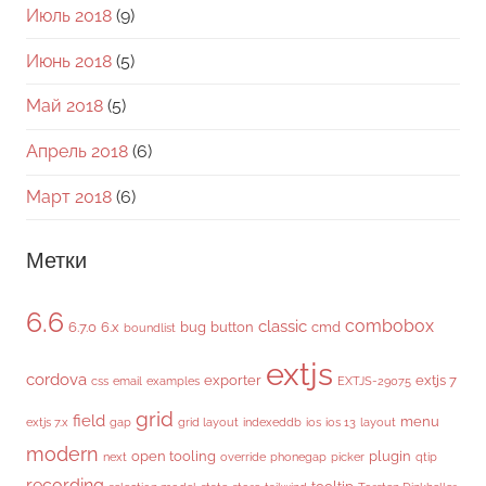
Июль 2018
(9)
Июнь 2018
(5)
Май 2018
(5)
Апрель 2018
(6)
Март 2018
(6)
Метки
6.6
combobox
classic
6.7.0
6.x
bug
button
cmd
boundlist
extjs
cordova
exporter
extjs 7
css
email
examples
EXTJS-29075
grid
field
menu
extjs 7.x
gap
grid layout
indexeddb
ios
ios 13
layout
modern
open tooling
plugin
next
override
phonegap
picker
qtip
recording