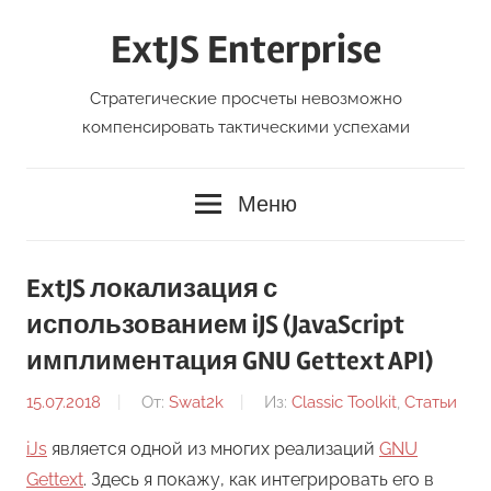
Перейти
ExtJS Enterprise
к
содержимому
Стратегические просчеты невозможно
компенсировать тактическими успехами
Меню
ExtJS локализация с
использованием iJS (JavaScript
имплиментация GNU Gettext API)
15.07.2018
От:
Swat2k
Из:
Classic Toolkit
,
Статьи
iJs
является одной из многих реализаций
GNU
Gettext
. Здесь я покажу, как интегрировать его в