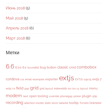
Июнь 2018
(5)
Май 2018
(5)
Апрель 2018
(6)
Март 2018
(6)
Метки
6.6
combobox
classic
6.7.0
6.x
bug
button
cmd
boundlist
extjs
cordova
exporter
extjs 7
css
email
examples
EXTJS-29075
grid
field
menu
extjs 7.x
gap
grid layout
indexeddb
ios
ios 13
layout
modern
open tooling
plugin
next
override
phonegap
picker
qtip
recording
tooltip
selection model
state
store
tailwind
Torsten Dinkheller